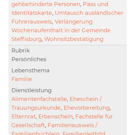
gehbehinderte Personen
,
Pass und
Identitätskarte
,
Umtausch ausländischer
Führerausweis
,
Verlängerung
Wochenaufenthalt in der Gemeinde
Steffisburg
,
Wohnsitzbestätigung
Persönliches
Familie
Alimentenfachstelle
,
Eheschein /
Trauungsurkunde
,
Ehevorbereitung
,
Elternrat
,
Erbenschein
,
Fachstelle für
Gesellschaft
,
Familienausweis /
Familienbüchlein
,
Familienleitbild
,