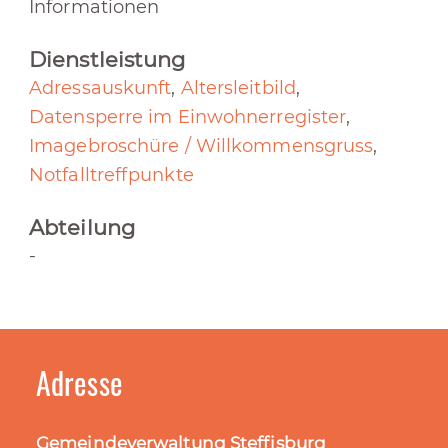
Informationen
Dienstleistung
Adressauskunft
,
Altersleitbild
,
Datensperre im Einwohnerregister
,
Imagebroschüre / Willkommensgruss
,
Notfalltreffpunkte
Abteilung
-
Adresse
Gemeindeverwaltung Steffisburg