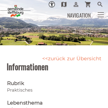
map
person_outline
shopping_cart
search
Ortsplan
Login
Warenkor
Such
NAVIGATION
zurück zur Übersicht
Informationen
Rubrik
Praktisches
Lebensthema