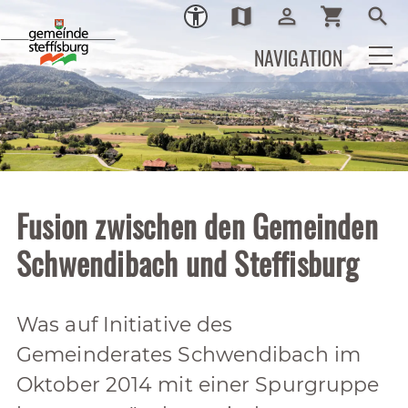
map
person_outline
shopping_cart
search
Ortsplan
Login
Warenkor
Such
NAVIGATION
Fusion zwischen den Gemeinden
Schwendibach und Steffisburg
Was auf Initiative des
Gemeinderates Schwendibach im
Oktober 2014 mit einer Spurgruppe