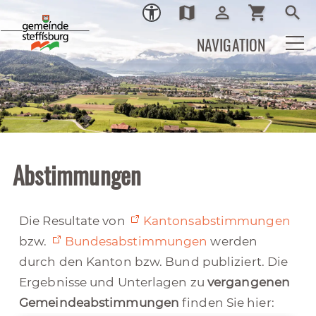
map
person_outline
shopping_cart
search
Ortsplan
Login
Warenkor
Such
NAVIGATION
Abstimmungen
Die Resultate von
Kantonsabstimmungen
bzw.
Bundesabstimmungen
werden
durch den Kanton bzw. Bund publiziert. Die
Ergebnisse und Unterlagen zu
vergangenen
Gemeindeabstimmungen
finden Sie hier: