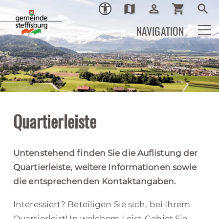
map
person_outline
shopping_cart
search
Ortsplan
Login
Warenkor
Such
NAVIGATION
Quartierleiste
Untenstehend finden Sie die Auflistung der
Quartierleiste, weitere Informationen sowie
die entsprechenden Kontaktangaben.
Interessiert? Beteiligen Sie sich, bei Ihrem
Quartierleist! In welchem Leist-Gebiet Sie