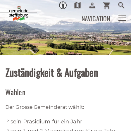
map
person_outline
shopping_cart
search
Ortsplan
Login
Warenkor
Such
NAVIGATION
Zuständigkeit & Aufgaben
Wahlen
Der Grosse Gemeinderat wählt:
sein Präsidium für ein Jahr