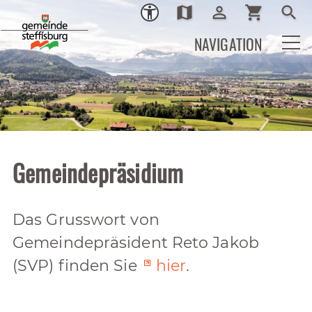
map
person_outline
shopping_cart
search
Ortsplan
Login
Warenkor
Such
NAVIGATION
Gemeindepräsidium
Das Grusswort von
Gemeindepräsident Reto Jakob
(SVP) finden Sie
hier
.