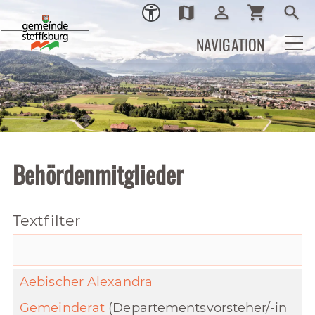
map
person_outline
shopping_cart
search
Ortsplan
Login
Warenkor
Such
NAVIGATION
Behördenmitglieder
Textfilter
Aebischer Alexandra
Gemeinderat
(Departementsvorsteher/-in