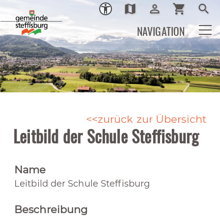
map
person_outline
shopping_cart
search
Ortsplan
Login
Warenkor
Such
NAVIGATION
zurück zur Übersicht
Leitbild der Schule Steffisburg
Name
Leitbild der Schule Steffisburg
Beschreibung