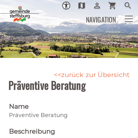
map
person_outline
shopping_cart
search
Ortsplan
Login
Warenkor
Such
NAVIGATION
zurück zur Übersicht
Präventive Beratung
Name
Präventive Beratung
Beschreibung