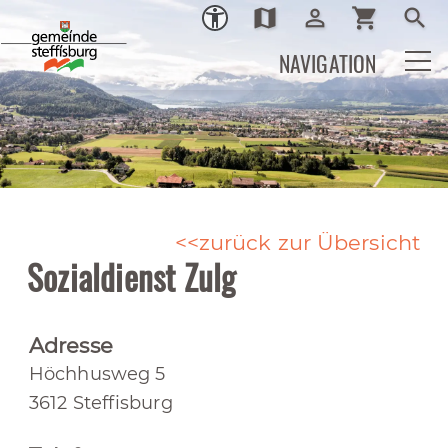
map
person_outline
shopping_cart
search
Ortsplan
Login
Warenkor
Such
NAVIGATION
zurück zur Übersicht
Sozialdienst Zulg
Adresse
Höchhusweg 5
3612 Steffisburg