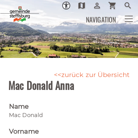
map
person_outline
shopping_cart
search
Ortsplan
Login
Warenkor
Such
NAVIGATION
zurück zur Übersicht
Mac Donald Anna
Name
Mac Donald
Vorname