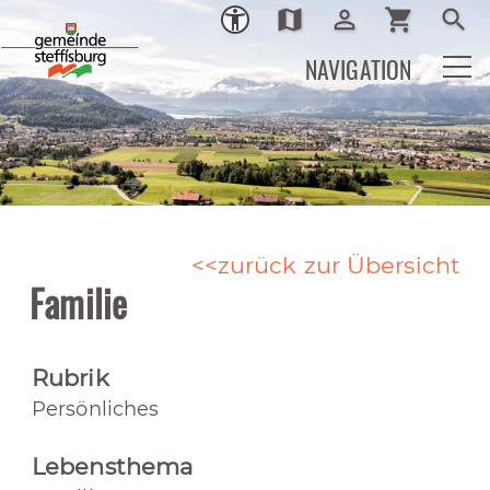
map
person_outline
shopping_cart
search
Ortsplan
Login
Warenkor
Such
NAVIGATION
zurück zur Übersicht
Familie
Rubrik
Persönliches
Lebensthema