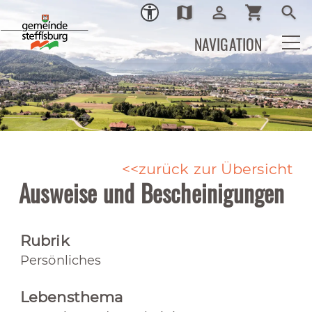
map
person_outline
shopping_cart
search
Ortsplan
Login
Warenkor
Such
NAVIGATION
zurück zur Übersicht
Ausweise und Bescheinigungen
Rubrik
Persönliches
Lebensthema