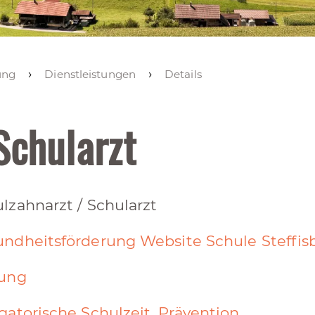
ung
Dienstleistungen
Details
Schularzt
lzahnarzt / Schularzt
ndheitsförderung Website Schule Steffis
dung
gatorische Schulzeit
,
Prävention