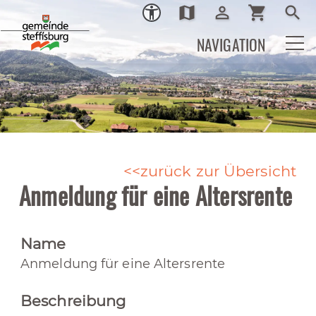
map
person_outline
shopping_cart
search
Ortsplan
Login
Warenkor
Such
NAVIGATION
zurück zur Übersicht
Anmeldung für eine Altersrente
Name
Anmeldung für eine Altersrente
Beschreibung