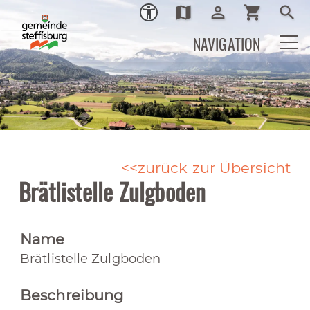
map
person_outline
shopping_cart
search
Ortsplan
Login
Warenkor
Such
NAVIGATION
zurück zur Übersicht
Brätlistelle Zulgboden
Name
Brätlistelle Zulgboden
Beschreibung