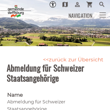
map
person_outline
shopping_cart
search
Ortsplan
Login
Warenkor
Such
NAVIGATION
zurück zur Übersicht
Abmeldung für Schweizer
Staatsangehörige
Name
Abmeldung für Schweizer
Staatsangehörige