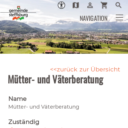
map
person_outline
shopping_cart
search
Ortsplan
Login
Warenkor
Such
NAVIGATION
zurück zur Übersicht
Mütter- und Väterberatung
Name
Mütter- und Väterberatung
Zuständig