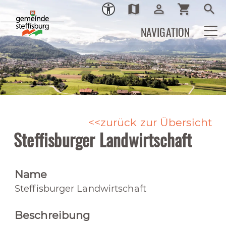
map
person_outline
shopping_cart
search
Ortsplan
Login
Warenkor
Such
NAVIGATION
zurück zur Übersicht
Steffisburger Landwirtschaft
Name
Steffisburger Landwirtschaft
Beschreibung