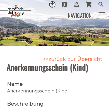
map
person_outline
shopping_cart
search
Ortsplan
Login
Warenkor
Such
NAVIGATION
zurück zur Übersicht
Anerkennungsschein (Kind)
Name
Anerkennungsschein (Kind)
Beschreibung