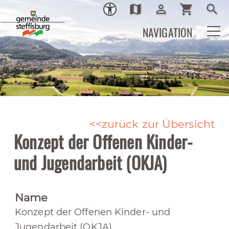
map
person_outline
shopping_cart
search
Ortsplan
Login
Warenkor
Such
NAVIGATION
zurück zur Übersicht
Konzept der Offenen Kinder-
und Jugendarbeit (OKJA)
Name
Konzept der Offenen Kinder- und
Jugendarbeit (OKJA)