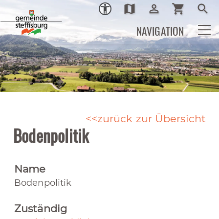
map
person_outline
shopping_cart
search
Ortsplan
Login
Warenkor
Such
NAVIGATION
zurück zur Übersicht
Bodenpolitik
Name
Bodenpolitik
Zuständig