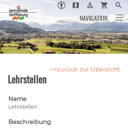
map
person_outline
shopping_cart
search
Ortsplan
Login
Warenkor
Such
NAVIGATION
zurück zur Übersicht
Lehrstellen
Name
Lehrstellen
Beschreibung