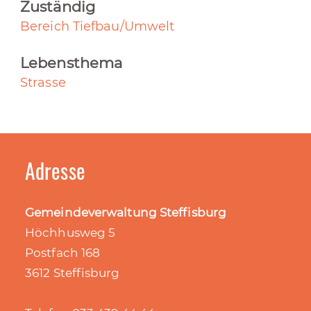
Zuständig
Bereich Tiefbau/Umwelt
Lebensthema
Strasse
Adresse
Gemeindeverwaltung Steffisburg
Höchhusweg 5
Postfach 168
3612 Steffisburg