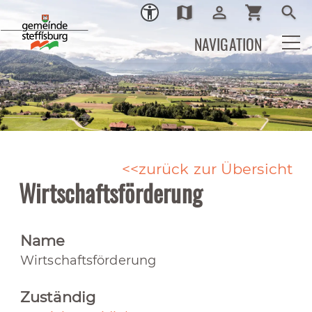
map
person_outline
shopping_cart
search
Ortsplan
Login
Warenkor
Such
NAVIGATION
zurück zur Übersicht
Wirtschaftsförderung
Name
Wirtschaftsförderung
Zuständig