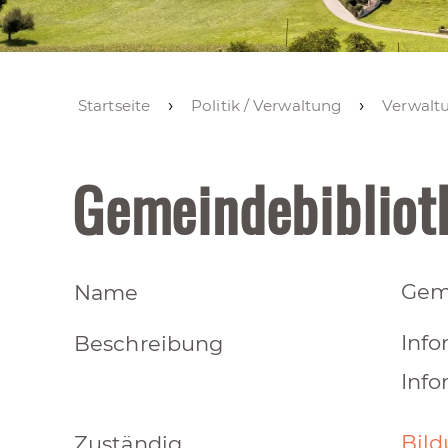
Startseite
Politik / Verwaltung
Verwalt
Gemeindebiblioth
Geme
Name
Info
Beschreibung
Info
Bil
Zuständig