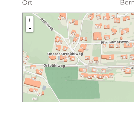
Ber
Ort