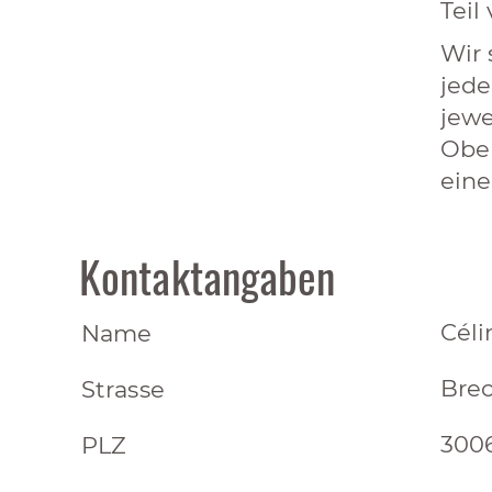
Teil
Wir 
jede
jewe
Ober
eine
Kontaktangaben
Cél
Name
Brec
Strasse
300
PLZ