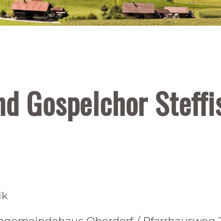
nd Gospelchor Steffi
ik
hgemeindehaus Oberdorf / Pfarrhausweg 