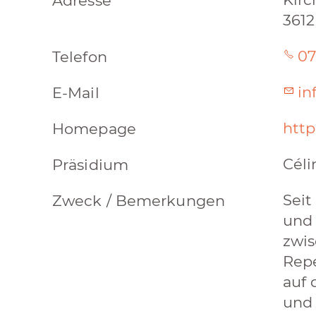
Adresse
3612
07
Telefon
in
E-Mail
http
Homepage
Cél
Präsidium
Seit
Zweck / Bemerkungen
und 
zwis
Repe
auf 
und 