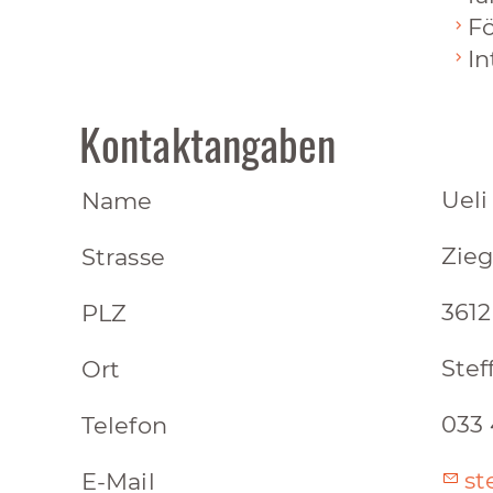
Fö
In
Kontaktangaben
Ueli
Name
Zieg
Strasse
3612
PLZ
Stef
Ort
033 
Telefon
st
E-Mail