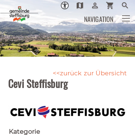
map
person_outline
shopping_cart
search
Ortsplan
Login
Warenkor
Such
NAVIGATION
zurück zur Übersicht
Cevi Steffisburg
Kategorie