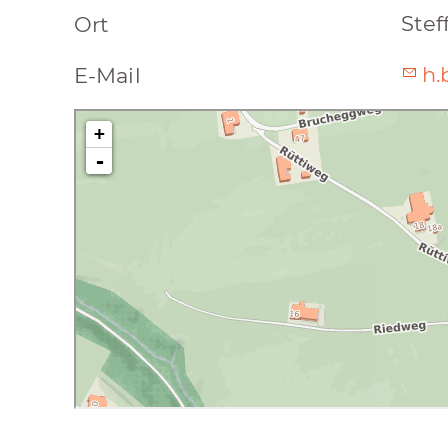
Stef
Ort
h.
E-Mail