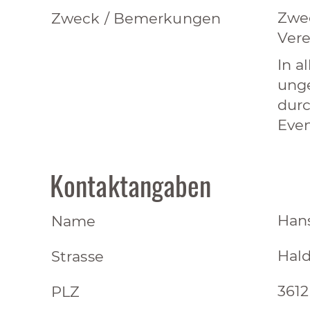
Zwec
Zweck / Bemerkungen
Vere
In a
unge
durc
Even
Kontaktangaben
Hans
Name
Hal
Strasse
3612
PLZ