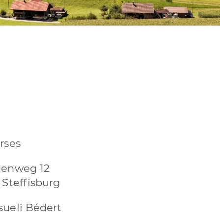
rses
denweg 12
 Steffisburg
ueli Bédert