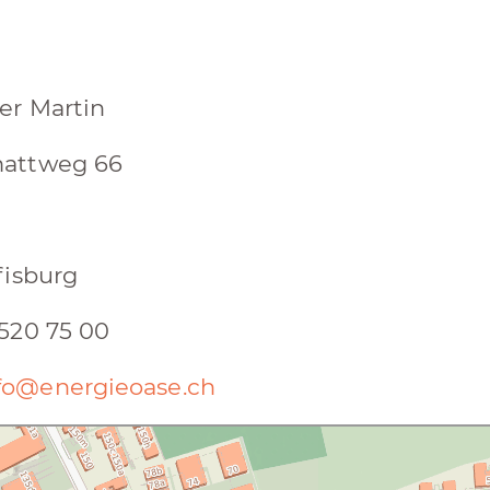
er Martin
attweg 66
fisburg
520 75 00
fo@energieoase.ch