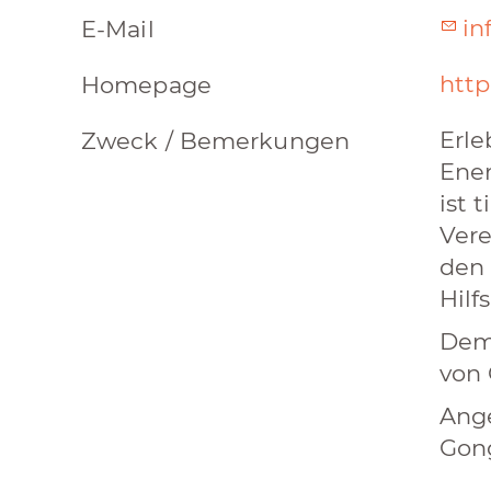
in
E-Mail
http
Homepage
Erle
Zweck / Bemerkungen
Ener
ist 
Vere
den 
Hilf
Dem 
von 
Ange
Gong