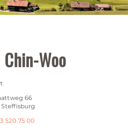
 Chin-Woo
t
attweg 66
 Steffisburg
3 520 75 00