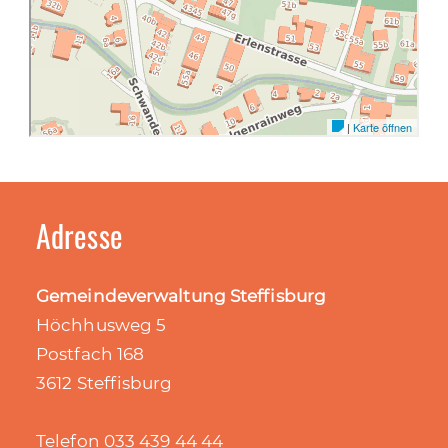
Adresse
Gemeindeverwaltung Steffisburg
Höchhusweg 5
Postfach 168
3612 Steffisburg
Telefon 033 439 44 44