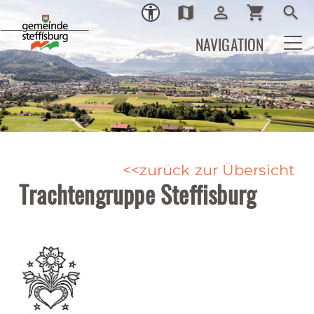
map
person_outline
shopping_cart
search
Ortsplan
Login
Warenkor
Such
NAVIGATION
zurück zur Übersicht
Trachtengruppe Steffisburg