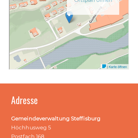
Adresse
Gemeindeverwaltung Steffisburg
Höchhusweg 5
Postfach 168