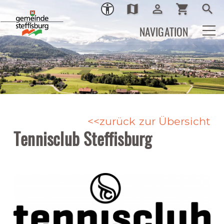
map
person_outline
shopping_cart
search
Ortsplan
Login
Warenkor
Such
NAVIGATION
zurück zur Übersicht
Tennisclub Steffisburg