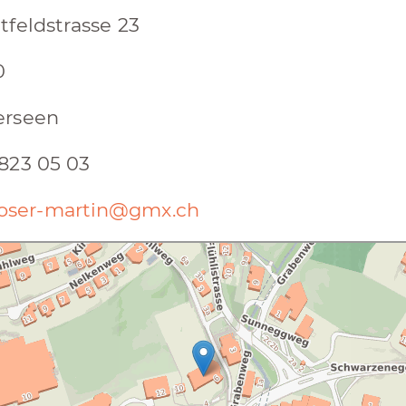
tfeldstrasse 23
0
erseen
823 05 03
ser-martin@gmx.ch