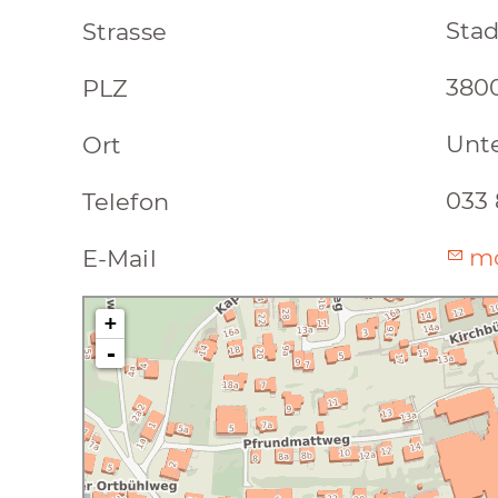
Stad
Strasse
380
PLZ
Unt
Ort
033 
Telefon
mo
E-Mail