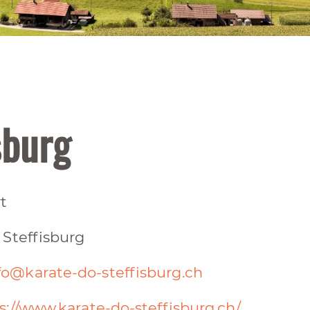
sburg
t
 Steffisburg
fo@karate-do-steffisburg.ch
s://www.karate-do-steffisburg.ch/