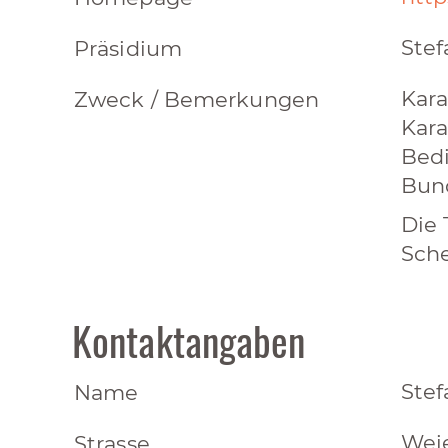
Ste
Präsidium
Kara
Zweck / Bemerkungen
Kara
Bedi
Bund
Die 
Sche
Kontaktangaben
Ste
Name
Wei
Strasse