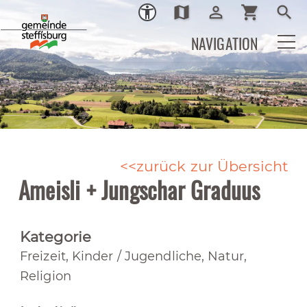
map
person_outline
shopping_cart
search
Ortsplan
Login
Warenkor
Such
NAVIGATION
zurück zur Übersicht
Ameisli + Jungschar Graduus
Kategorie
Freizeit, Kinder / Jugendliche, Natur,
Religion