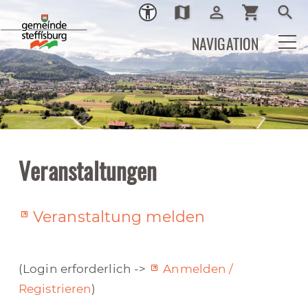
map
person_outline
shopping_cart
search
Ortsplan
Login
Warenkor
Such
NAVIGATION
Veranstaltungen
Veranstaltung melden
(Login erforderlich ->
Anmelden /
Registrieren
)