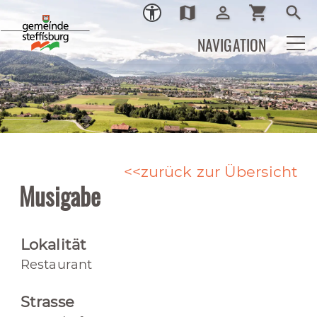
map
person_outline
shopping_cart
search
Ortsplan
Login
Warenkor
Such
NAVIGATION
zurück zur Übersicht
Musigabe
Lokalität
Restaurant
Strasse