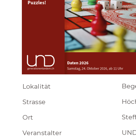
Beg
Lokalität
Höc
Strasse
Stef
Ort
UND
Veranstalter