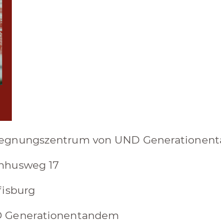
egnungszentrum von UND Generationen
hhusweg 17
fisburg
 Generationentandem