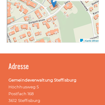
Adresse
Gemeindeverwaltung Steffisburg
Höchhusweg 5
Postfach 168
3612 Steffisburg