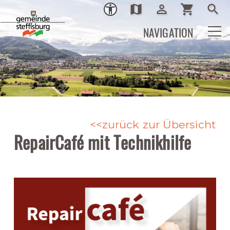
map
person_outline
shopping_cart
search
Ortsplan
Login
Warenkor
Such
NAVIGATION
zurück zur Übersicht
RepairCafé mit Technikhilfe