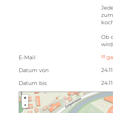
Jed
zum
koch
Ob d
wird
ga
E-Mail
24.1
Datum von
24.1
Datum bis