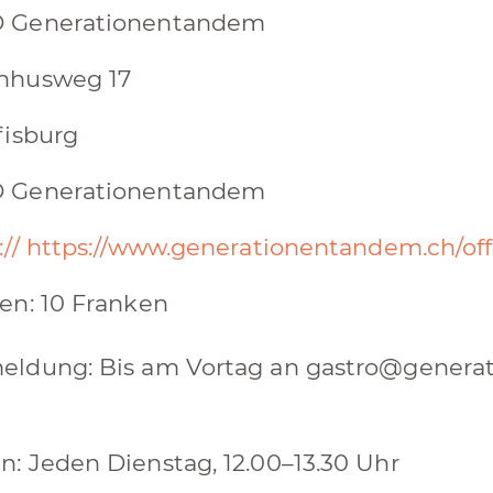
 Generationentandem
hhusweg 17
fisburg
 Generationentandem
:// https://www.generationentandem.ch/o
en:​ 10 Franken
ldung:​ Bis am Vortag an g astro@genera
:​ Jeden Dienstag, 12.00–13.30 Uhr