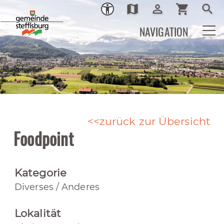
map
person_outline
shopping_cart
search
Ortsplan
Login
Warenkor
Such
NAVIGATION
zurück zur Übersicht
Foodpoint
Kategorie
Diverses / Anderes
Lokalität