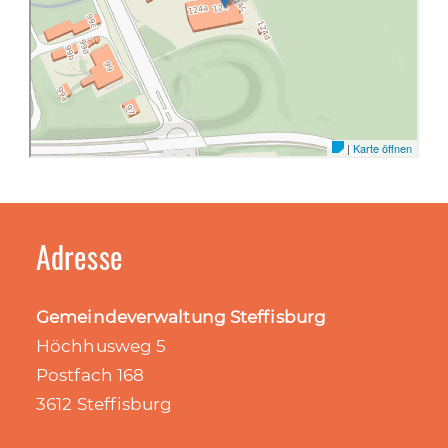
Adresse
Gemeindeverwaltung Steffisburg
Höchhusweg 5
Postfach 168
3612 Steffisburg