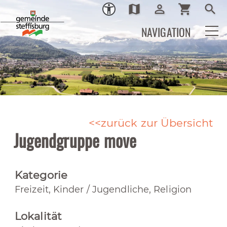
map
person_outline
shopping_cart
search
Ortsplan
Login
Warenkor
Such
NAVIGATION
zurück zur Übersicht
Jugendgruppe move
Kategorie
Freizeit, Kinder / Jugendliche, Religion
Lokalität