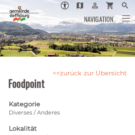
map
person_outline
shopping_cart
search
Ortsplan
Login
Warenkor
Such
NAVIGATION
zurück zur Übersicht
Foodpoint
Kategorie
Diverses / Anderes
Lokalität