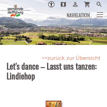
map
person_outline
shopping_cart
search
Ortsplan
Login
Warenkor
Such
NAVIGATION
zurück zur Übersicht
Let's dance – Lasst uns tanzen:
Lindiehop