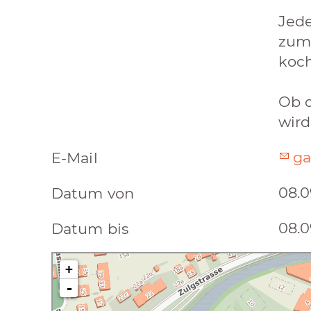
Jed
zum
koch
Ob d
wird
ga
E-Mail
08.0
Datum von
08.0
Datum bis