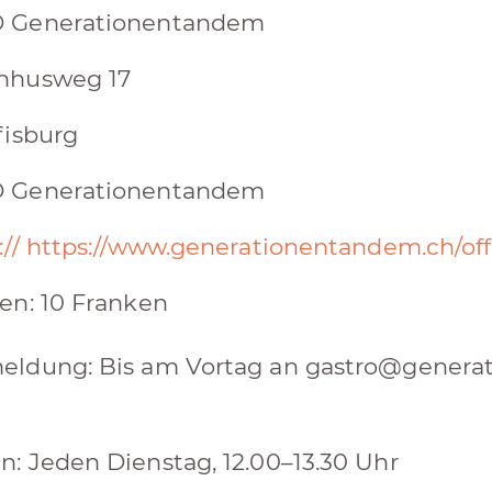
 Generationentandem
hhusweg 17
fisburg
 Generationentandem
:// https://www.generationentandem.ch/o
en:​ 10 Franken
ldung:​ Bis am Vortag an g astro@genera
:​ Jeden Dienstag, 12.00–13.30 Uhr