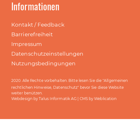
• Loris Moschella
Informationen
• Till Hufendiek
Kontakt / Feedback
Barrierefreiheit
16. Juli 2026
Impressum
Datenschutzeinstellungen
Nutzungsbedingungen
@gemeindesteffisburg
Allgemeinen
2020. Alle Rechte vorbehalten. Bitte lesen Sie die "
Der Gemeindeverband
rechtlichen Hinweise, Datenschutz
" bevor Sie diese Website
Kulturförderung Region Thun stellt im Jahr
weiter benützen.
Talus Informatik AG
Weblication
Webdesign by
| CMS by
2026 maximal CHF 6'000.00 zur Unterstützung
verschiedenster kultureller Vorhaben zur
Verfügung.
Ab sofort und bis 26. Oktober 2026 können
sich Interessierte bewerben.