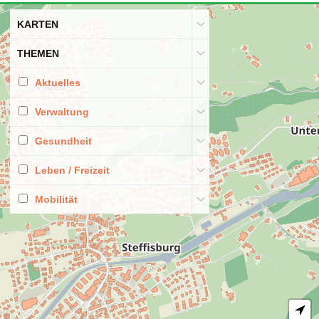
@gemeindesteffisburg
Die aktuellen Informationen aus dem
Gemeindehaus finden Sie auf unserer Website
unter "Aktuelles".
Bild: © Ramon Lehmann Fotografie, alle
Rechte vorbehalten.
#steffisburg
#3612
#3613
#3624
#gemeindesteffisburg
#infosgemeindehaus
#Informationen
#news
24. Juli 2026