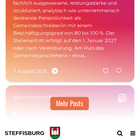
fachlich ausgewiesene, leistungsstarke und
strukturiert, analytisch wie unternehmerisch
denkende Persönlichkeit als
Gemeindeschreiber/in mit einem
Beschäftigungsgrad von 80 bis 100 %. Der
Stellenantritt erfolgt auf den 1. Januar 2027
oder nach Vereinbarung. Am Puls des
7. August 2026
@gemeindesteffisburg
Mehr Posts
Eröffnung des neuen Spielplatzes
4. August 2026