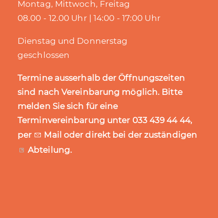
Montag, Mittwoch, Freitag
21. Juli 2026
08.00 - 12.00 Uhr | 14:00 - 17:00 Uhr
Dienstag und Donnerstag
@gemeindesteffisburg
geschlossen
Termine ausserhalb der Öffnungszeiten
Mit Freude blicken wir auf drei
sind nach Vereinbarung möglich. Bitte
erfolgreiche und bereichernde
Ausbildungsjahre zurück und sind stolz, vier
melden Sie sich für eine
engagierte Kaufleute auf ihrem Weg zum
Terminvereinbarung unter 033 439 44 44,
erfolgreichen Lehrabschluss begleitet zu
per
Mail
oder direkt bei der zuständigen
haben.
Abteilung
.
Wir gratulieren unseren Lernenden nochmals
ganz herzlich zur bestandenen
kaufmännischen Lehrabschlussprüfung:
• Iljana Amstutz
• Jolina Steffen