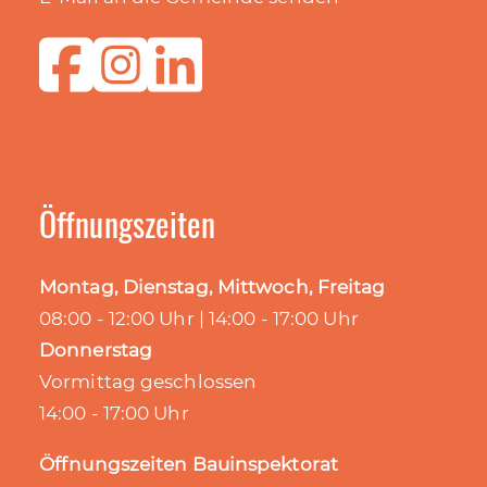
• Loris Moschella
• Till Hufendiek
16. Juli 2026
Öffnungszeiten
@gemeindesteffisburg
Montag, Dienstag, Mittwoch, Freitag
Der Gemeindeverband
08:00 - 12:00 Uhr | 14:00 - 17:00 Uhr
Kulturförderung Region Thun stellt im Jahr
Donnerstag
2026 maximal CHF 6'000.00 zur Unterstützung
verschiedenster kultureller Vorhaben zur
Vormittag geschlossen
Verfügung.
14:00 - 17:00 Uhr
Ab sofort und bis 26. Oktober 2026 können
Öffnungszeiten Bauinspektorat
sich Interessierte bewerben.