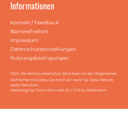
Bekanntlich sind Bauverwalter/innen auf dem
Informationen
Arbeitsmarkt sehr gefragt. Warum sollst du als
ausgebildete Bauverwalterin oder
ausgebildeter Bauverwalter (oder auf dem
Kontakt / Feedback
Weg dahin) als Verfahrensleiter/in das
Barrierefreiheit
Bauinspektorat in Steffisburg ergänzen?
Impressum
Datenschutzeinstellungen
Die Antwort darauf sowie weitere
Informationen zur ausgeschriebenen Stelle
Nutzungsbedingungen
Allgemeinen
2020. Alle Rechte vorbehalten. Bitte lesen Sie die "
10. Juli 2026
rechtlichen Hinweise, Datenschutz
" bevor Sie diese Website
weiter benützen.
Talus Informatik AG
Weblication
Webdesign by
| CMS by
@gemeindesteffisburg
Wir gratulieren Eveline Zumstein,
Stabsmitarbeiterin Finanzen, herzlich zu ihrem