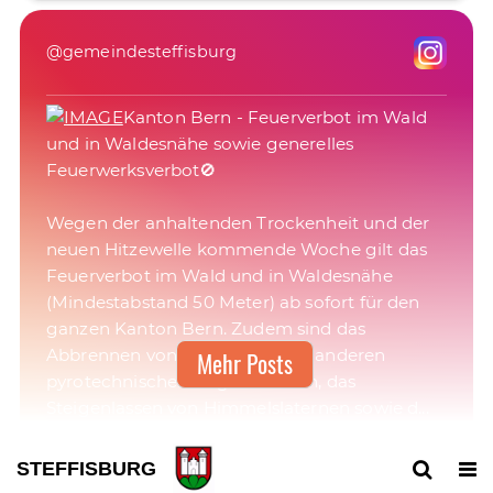
@gemeindesteffisburg
Kanton Bern - Feuerverbot im Wald
und in Waldesnähe sowie generelles
Feuerwerksverbot🚫
Wegen der anhaltenden Trockenheit und der
neuen Hitzewelle kommende Woche gilt das
Feuerverbot im Wald und in Waldesnähe
(Mindestabstand 50 Meter) ab sofort für den
ganzen Kanton Bern. Zudem sind das
Abbrennen von Feuerwerk und anderen
Mehr Posts
pyrotechnischen Gegenständen, das
23. Juli 2026