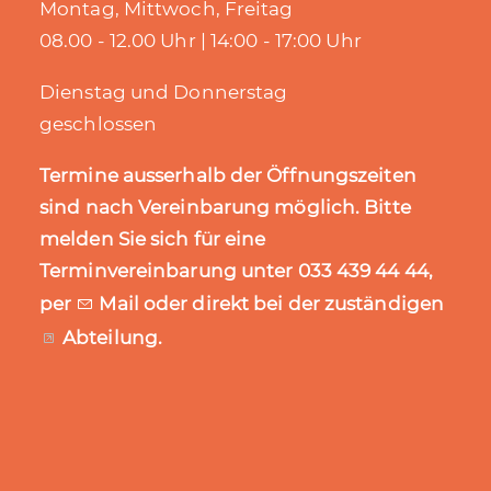
Montag, Mittwoch, Freitag
08.00 - 12.00 Uhr | 14:00 - 17:00 Uhr
Weitere Informationen zum Thema finden Sie
auf unserer Website unter "Aktuelles".
Dienstag und Donnerstag
geschlossen
#steffisburg
#3612
#3613
#3624
#gemeindesteffisburg
#kulturförderung
Termine ausserhalb der Öffnungszeiten
sind nach Vereinbarung möglich. Bitte
14. Juli 2026
melden Sie sich für eine
Terminvereinbarung unter 033 439 44 44,
@gemeindesteffisburg
per
Mail
oder direkt bei der zuständigen
Abteilung
.
Wir suchen dich!
~~~~
Bist du Bauverwalter/in oder auf dem Weg
dahin?