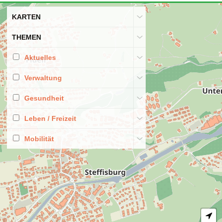
@gemeindesteffisburg
Bereits steht die
Bundesfeier wieder vor der Tür. 🥳
Sie und Ihre Familie sind herzlich zu dieser
Feier am Samstag, 1. August 2026, ab 17.30 Uhr
auf dem Festgelände bei der Schulanlage
Schönau oder ab 17.00 Uhr auf dem Festplatz
"Bolzacherhügel" in Schwendibach
eingeladen.
Wir freuen uns auf Ihren Besuch. 🇨🇭
#steffisburg
#3612
#3613
#3624
#gemeindesteffisburg
#bundesfeier
#nationalfeiertag