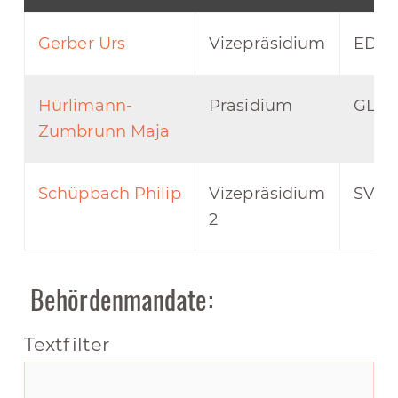
Gerber Urs
Vizepräsidium
EDU
Hürlimann-
Präsidium
GLP
Zumbrunn Maja
Schüpbach Philip
Vizepräsidium
SVP
2
Behördenmandate:
Textfilter