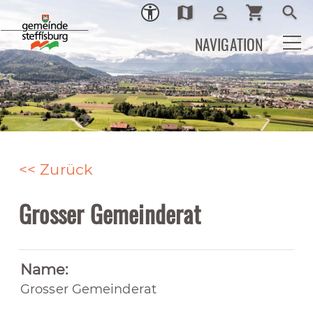
map
person_outline
shopping_cart
search
Ortsplan
Login
Warenkor
Such
NAVIGATION
<< Zurück
Grosser Gemeinderat
Name:
Grosser Gemeinderat